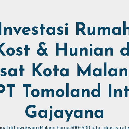
Investasi Ruma
Kost & Hunian d
sat Kota Malan
PT Tomoland Int
Gajayana
ual di Lowokwaru Malang harga 500–600 juta, lokasi strate