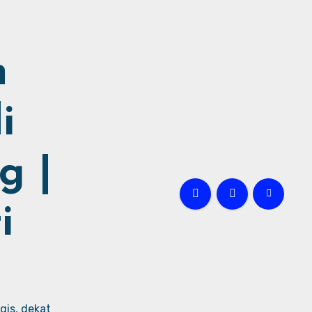
h
i
g |
i
gis, dekat