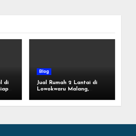
Blog
l di
Jual Rumah 2 Lantai di
iap
Lowokwaru Malang,
Desain Modern Harga
ung
Mulai 800 Jutaan