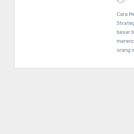
Cara M
Strateg
besar b
merenc
orang 