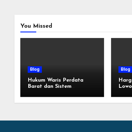
You Missed
Blog
Blog
Hukum Waris Perdata
Harg
Barat dan Sistem
Lowo
Pembagian Golongan Ahli
Terba
Waris
Tahu