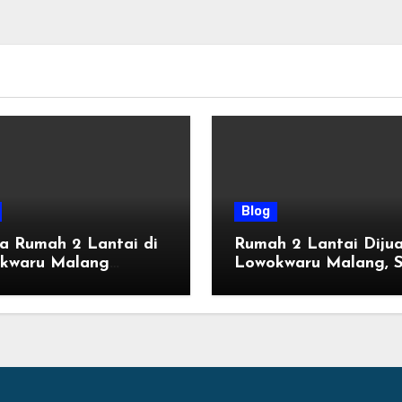
Blog
a Rumah 2 Lantai di
Rumah 2 Lantai Dijua
kwaru Malang
Lowokwaru Malang, S
ru, Mulai 800 Jutaan
Huni dengan Fasilitas
n 2026
Premium | Graha Ag
by Tomoland