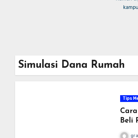
kampus
Simulasi Dana Rumah
Tips M
Cara
Beli
gr