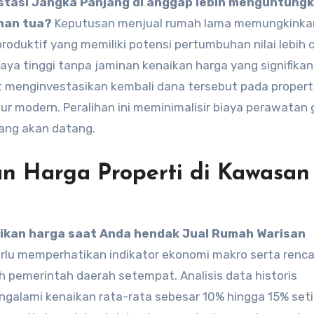
stasi Jangka Panjang di anggap lebih menguntung
nan tua?
Keputusan menjual rumah lama memungkinka
oduktif yang memiliki potensi pertumbuhan nilai lebih 
ya tinggi tanpa jaminan kenaikan harga yang signifika
 menginvestasikan kembali dana tersebut pada properti
r modern. Peralihan ini meminimalisir biaya perawatan
yang akan datang.
an Harga Properti di Kawasan
ikan harga saat Anda hendak Jual Rumah Warisan
rlu memperhatikan indikator ekonomi makro serta renc
 pemerintah daerah setempat. Analisis data historis
ngalami kenaikan rata-rata sebesar 10% hingga 15% set