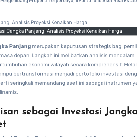
Pengembang Properti Terpercaya
,
#Portofolio Aset Real Estat
si Jangka Panjang: Analisis Proyeksi Kenaikan Harga
gka Panjang
merupakan keputusan strategis bagi pemil
l masa depan. Langkah ini melibatkan analisis mendalam
ertumbuhan ekonomi wilayah secara komprehensif. Melal
pu bertransformasi menjadi portofolio investasi denga
operti seringkali memandang aset ini sebagai instrumen y
dinamis.
isan sebagai Investasi Jangk
et