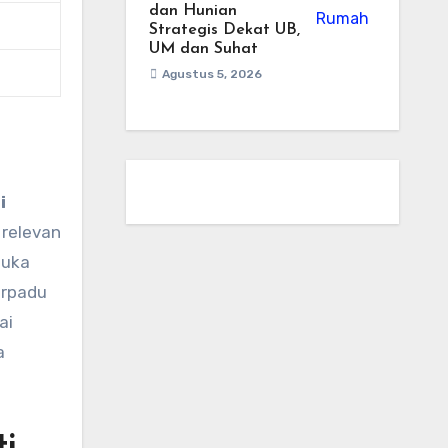
dan Hunian
Strategis Dekat UB,
UM dan Suhat
Agustus 5, 2026
i
 relevan
muka
erpadu
ai
a
ti