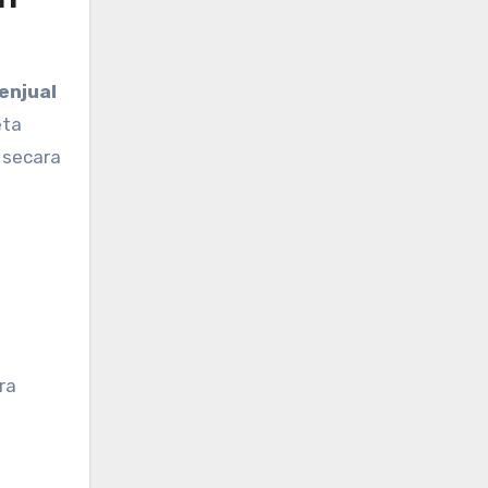
enjual
eta
 secara
ra