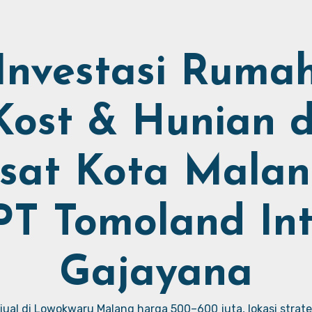
Investasi Ruma
Kost & Hunian d
sat Kota Malan
PT Tomoland Int
Gajayana
ual di Lowokwaru Malang harga 500–600 juta, lokasi strate