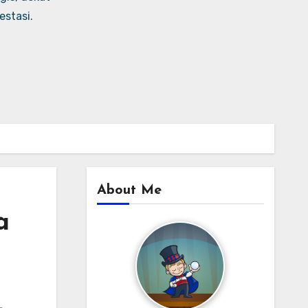
stasi.
About Me
a