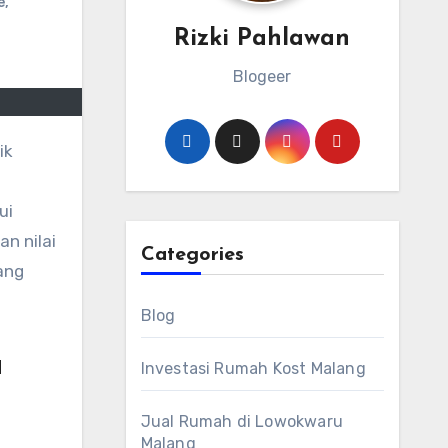
e
,
Rizki Pahlawan
Blogeer
ik
ui
n nilai
Categories
ang
Blog
a
Investasi Rumah Kost Malang
Jual Rumah di Lowokwaru
Malang