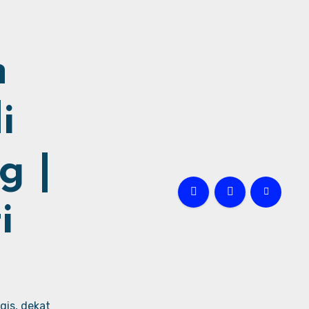
h
i
g |
i
gis, dekat