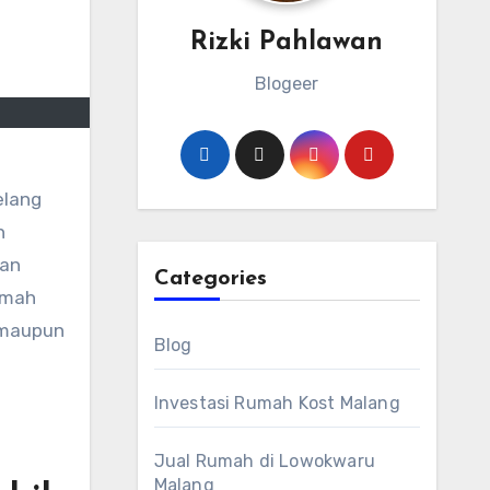
Rizki Pahlawan
Blogeer
elang
n
pan
Categories
umah
r maupun
Blog
Investasi Rumah Kost Malang
Jual Rumah di Lowokwaru
Malang