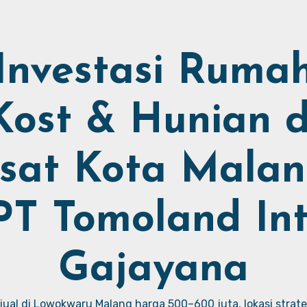
Investasi Ruma
Kost & Hunian d
sat Kota Malan
PT Tomoland Int
Gajayana
ual di Lowokwaru Malang harga 500–600 juta, lokasi strate