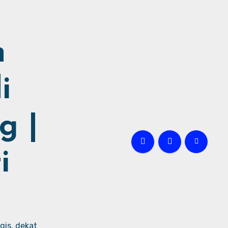
h
i
g |
i
gis, dekat