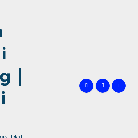
h
i
g |
i
gis, dekat