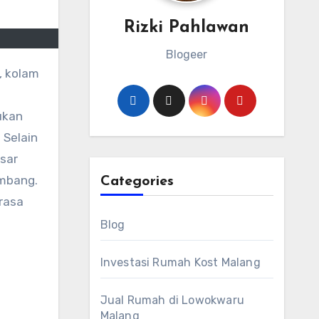
Rizki Pahlawan
Blogeer
ukan
 Selain
asar
imbang.
Categories
rasa
Blog
Investasi Rumah Kost Malang
Jual Rumah di Lowokwaru
Malang