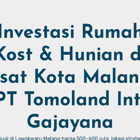
Investasi Ruma
Kost & Hunian d
sat Kota Malan
PT Tomoland Int
Gajayana
ual di Lowokwaru Malang harga 500–600 juta, lokasi strate