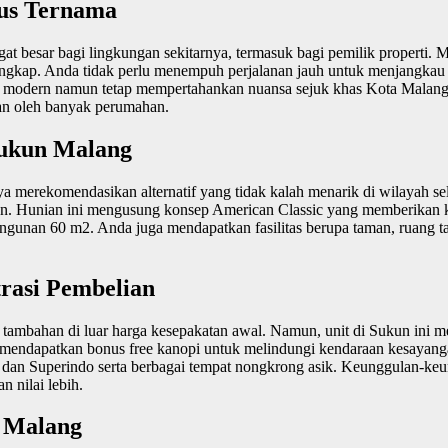
pus Ternama
besar bagi lingkungan sekitarnya, termasuk bagi pemilik properti. 
engkap. Anda tidak perlu menempuh perjalanan jauh untuk menjangkau 
gat modern namun tetap mempertahankan nuansa sejuk khas Kota Malang
kan oleh banyak perumahan.
Sukun Malang
ya merekomendasikan alternatif yang tidak kalah menarik di wilayah sel
an. Hunian ini mengusung konsep American Classic yang memberikan ke
angunan 60 m2. Anda juga mendapatkan fasilitas berupa taman, ruang 
rasi Pembelian
 tambahan di luar harga kesepakatan awal. Namun, unit di Sukun ini 
 mendapatkan bonus free kanopi untuk melindungi kendaraan kesayanga
ir dan Superindo serta berbagai tempat nongkrong asik. Keunggulan-keun
 nilai lebih.
i Malang