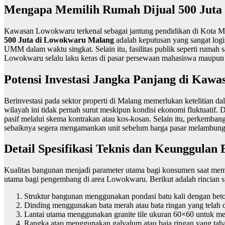
Mengapa Memilih Rumah Dijual 500 Juta
Kawasan Lowokwaru terkenal sebagai jantung pendidikan di Kota Malan
500 Juta di Lowokwaru Malang
adalah keputusan yang sangat log
UMM dalam waktu singkat. Selain itu, fasilitas publik seperti rumah s
Lowokwaru selalu laku keras di pasar persewaan mahasiswa maupun
Potensi Investasi Jangka Panjang di Kawa
Berinvestasi pada sektor properti di Malang memerlukan ketelitian 
wilayah ini tidak pernah surut meskipun kondisi ekonomi fluktuatif
pasif melalui skema kontrakan atau kos-kosan. Selain itu, perkembang
sebaiknya segera mengamankan unit sebelum harga pasar melambun
Detail Spesifikasi Teknis dan Keunggulan
Kualitas bangunan menjadi parameter utama bagi konsumen saat memut
utama bagi pengembang di area Lowokwaru. Berikut adalah rincian sp
Struktur bangunan menggunakan pondasi batu kali dengan bet
Dinding menggunakan bata merah atau bata ringan yang telah di p
Lantai utama menggunakan granite tile ukuran 60×60 untuk m
Rangka atap menggunakan galvalum atau baja ringan yang taha