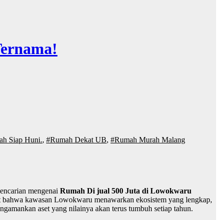
Ternama!
ah Siap Huni.
,
#Rumah Dekat UB
,
#Rumah Murah Malang
pencarian mengenai
Rumah Di jual 500 Juta di Lowokwaru
melihat bahwa kawasan Lowokwaru menawarkan ekosistem yang lengkap,
engamankan aset yang nilainya akan terus tumbuh setiap tahun.