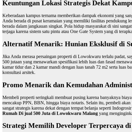
Keuntungan Lokasi Strategis Dekat Kam
Keberadaan kampus ternama memberikan dampak ekonomi yang sangat 
Anda berada di pusat keramaian yang memiliki fasilitas pendukung l
berada dalam jangkauan singkat. Pola hidup masyarakat di sini san
terjaga karena sistem satu pintu atau One Gate System yang di terap
Alternatif Menarik: Hunian Eksklusif di 
Jika Anda merasa persaingan properti di Lowokwaru terlalu padat, sa
500 jutaan yang menawarkan spesifikasi lebih luas dan fasad menaw
kamar tidur dan 2 kamar mandi dengan luas tanah 72 m2 serta luas b
konsultasi arsitek.
Promo Menarik dan Kemudahan Administ
Membeli properti seringkali membuat pusing karena banyaknya biaya
mencakup PPN, BBN, hingga biaya notaris. Selain itu, pembeli akan
sangat strategis karena dekat dengan tempat belanja seperti Indogros
Rumah Di jual 500 Juta di Lowokwaru Malang
yang menginginkan
Strategi Memilih Developer Terpercaya d