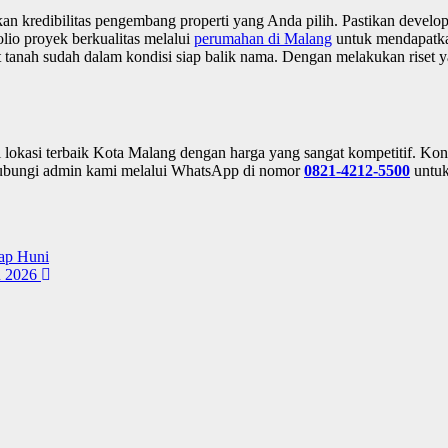
n kredibilitas pengembang properti yang Anda pilih. Pastikan develo
olio proyek berkualitas melalui
perumahan di Malang
untuk mendapatkan
at tanah sudah dalam kondisi siap balik nama. Dengan melakukan riset 
lokasi terbaik Kota Malang dengan harga yang sangat kompetitif. Kons
 hubungi admin kami melalui WhatsApp di nomor
0821-4212-5500
untuk 
iap Huni
u 2026