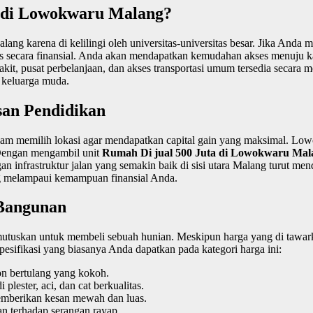
 di Lowokwaru Malang?
g karena di kelilingi oleh universitas-universitas besar. Jika Anda 
is secara finansial. Anda akan mendapatkan kemudahan akses menuju k
akit, pusat perbelanjaan, dan akses transportasi umum tersedia secara m
 keluarga muda.
san Pendidikan
dalam memilih lokasi agar mendapatkan capital gain yang maksimal. Lo
. Dengan mengambil unit
Rumah Di jual 500 Juta di Lowokwaru Mal
an infrastruktur jalan yang semakin baik di sisi utara Malang turut me
g melampaui kemampuan finansial Anda.
 Bangunan
uskan untuk membeli sebuah hunian. Meskipun harga yang di tawarkan c
esifikasi yang biasanya Anda dapatkan pada kategori harga ini:
on bertulang yang kokoh.
lester, aci, dan cat berkualitas.
emberikan kesan mewah dan luas.
n terhadap serangan rayap.