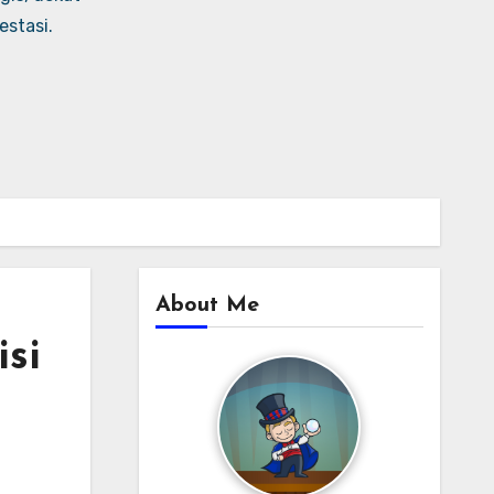
stasi.
About Me
si