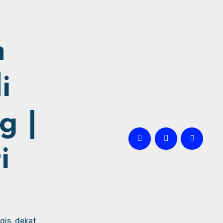
h
i
g |
i
gis, dekat