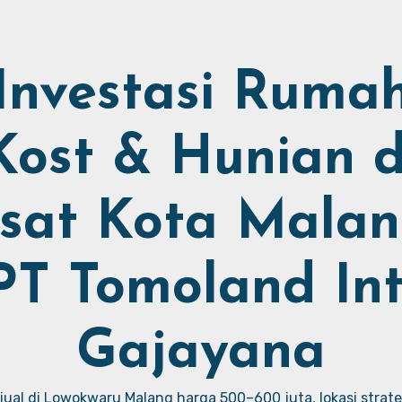
Investasi Ruma
Kost & Hunian d
sat Kota Malan
PT Tomoland Int
Gajayana
ual di Lowokwaru Malang harga 500–600 juta, lokasi strate