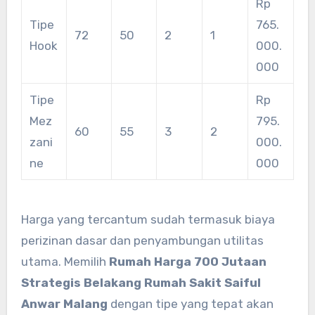
Rp
Tipe
765.
72
50
2
1
Hook
000.
000
Tipe
Rp
Mez
795.
60
55
3
2
zani
000.
ne
000
Harga yang tercantum sudah termasuk biaya
perizinan dasar dan penyambungan utilitas
utama. Memilih
Rumah Harga 700 Jutaan
Strategis Belakang Rumah Sakit Saiful
Anwar Malang
dengan tipe yang tepat akan