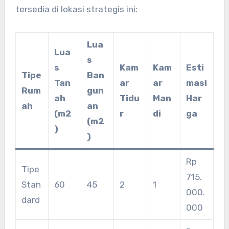
tersedia di lokasi strategis ini:
Lua
Lua
s
s
Kam
Kam
Esti
Tipe
Ban
Tan
ar
ar
masi
Rum
gun
ah
Tidu
Man
Har
ah
an
(m2
r
di
ga
(m2
)
)
Rp
Tipe
715.
Stan
60
45
2
1
000.
dard
000