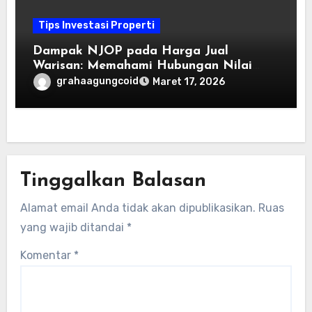
Tips Investasi Properti
Dampak NJOP pada Harga Jual
Warisan: Memahami Hubungan Nilai
Jual dengan Pajak
grahaagungcoid
Maret 17, 2026
Tinggalkan Balasan
Alamat email Anda tidak akan dipublikasikan.
Ruas
yang wajib ditandai
*
Komentar
*