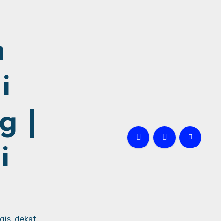
h
i
g |
i
gis, dekat