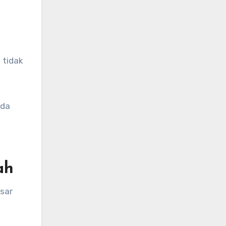
 tidak
nda
ah
sar