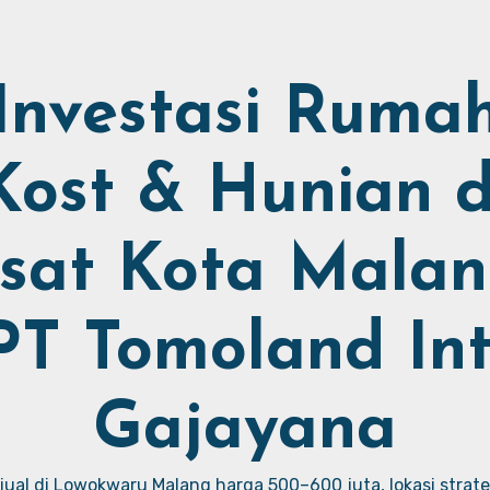
Investasi Ruma
Kost & Hunian d
sat Kota Malan
PT Tomoland Int
Gajayana
ual di Lowokwaru Malang harga 500–600 juta, lokasi strate