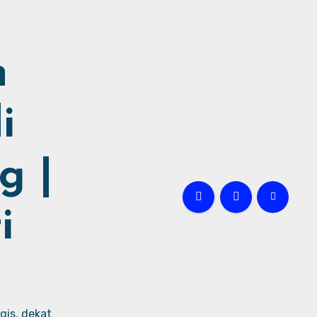
h
i
g |
i
gis, dekat