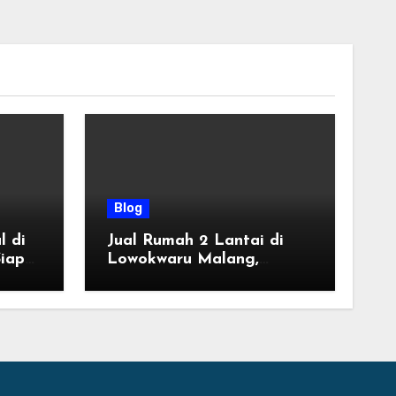
Blog
l di
Jual Rumah 2 Lantai di
iap
Lowokwaru Malang,
Desain Modern Harga
ung
Mulai 800 Jutaan