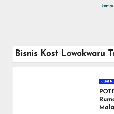
kampus
Bisnis Kost Lowokwaru 
Jual R
POTE
Ruma
Mala