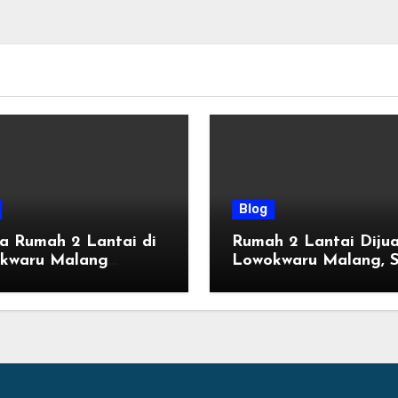
Blog
a Rumah 2 Lantai di
Rumah 2 Lantai Dijua
kwaru Malang
Lowokwaru Malang, S
ru, Mulai 800 Jutaan
Huni dengan Fasilitas
n 2026
Premium | Graha Ag
by Tomoland