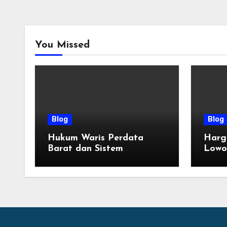
You Missed
Blog
Blog
Hukum Waris Perdata
Harg
Barat dan Sistem
Lowo
Pembagian Golongan Ahli
Terba
Waris
Tahu