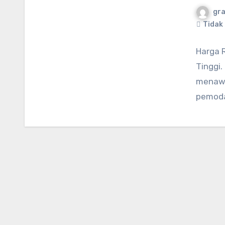
gr
Tidak
Harga 
Tinggi.
menawar
pemoda