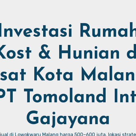
Investasi Ruma
Kost & Hunian d
sat Kota Malan
PT Tomoland Int
Gajayana
ual di Lowokwaru Malang harga 500–600 juta, lokasi strate