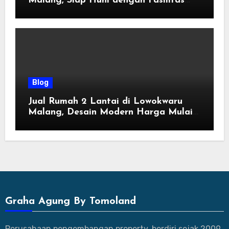
Malang, Siap Huni dengan Fasilitas
Premium | Graha Agung by Tomoland
Blog
Jual Rumah 2 Lantai di Lowokwaru
Malang, Desain Modern Harga Mulai
800 Jutaan
Graha Agung By Tomoland
Perusahaan pengembangan property, berdiri sejak 2009