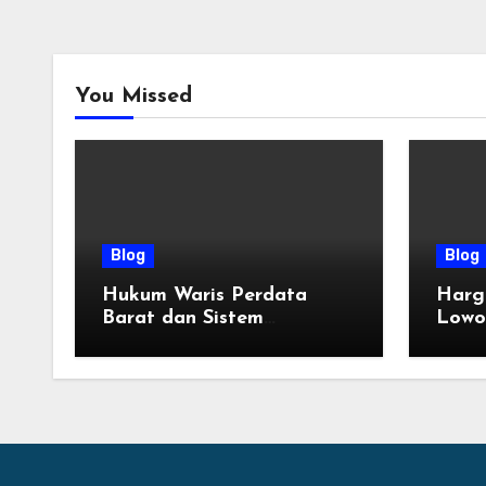
You Missed
Blog
Blog
Hukum Waris Perdata
Harg
Barat dan Sistem
Lowo
Pembagian Golongan Ahli
Terba
Waris
Tahu