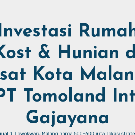
Investasi Ruma
Kost & Hunian d
sat Kota Malan
PT Tomoland Int
Gajayana
ual di Lowokwaru Malang harga 500–600 juta, lokasi strate