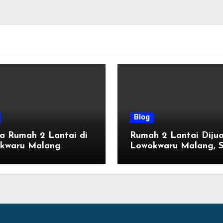
Blog
a Rumah 2 Lantai di
Rumah 2 Lantai Dijua
kwaru Malang
Lowokwaru Malang, S
ru, Mulai 800 Jutaan
Huni dengan Fasilitas
n 2026
Premium | Graha Ag
by Tomoland