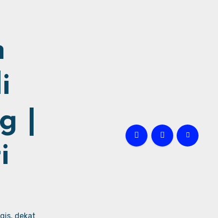
h
i
g |
i
gis, dekat