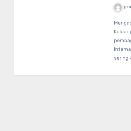
gr
Mengapa
Keluar
pembagi
interna
sering