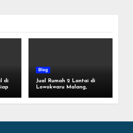
Blog
l di
Jual Rumah 2 Lantai di
iap
Lowokwaru Malang,
Desain Modern Harga
ung
Mulai 800 Jutaan