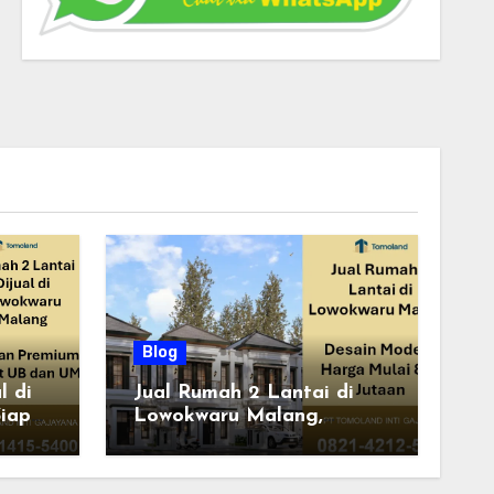
Blog
l di
Jual Rumah 2 Lantai di
iap
Lowokwaru Malang,
Desain Modern Harga
ung
Mulai 800 Jutaan