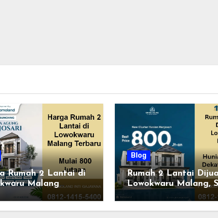
Blog
a Rumah 2 Lantai di
Rumah 2 Lantai Dijua
kwaru Malang
Lowokwaru Malang, S
ru, Mulai 800 Jutaan
Huni dengan Fasilitas
n 2026
Premium | Graha Ag
by Tomoland