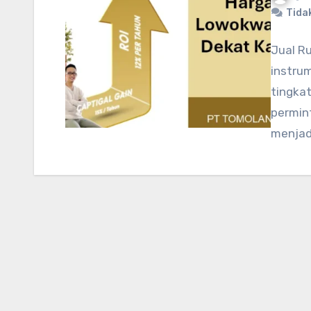
Tida
Jual R
instrum
tingkat
permin
menjad