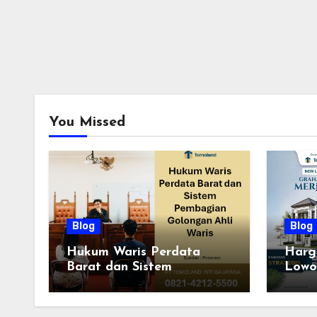
You Missed
Blog
Blog
Hukum Waris Perdata
Harg
Barat dan Sistem
Lowo
Pembagian Golongan Ahli
Terba
Waris
Tahu