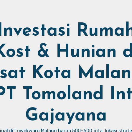
Investasi Ruma
Kost & Hunian d
sat Kota Malan
PT Tomoland Int
Gajayana
ual di Lowokwaru Malang harga 500–600 juta, lokasi strate