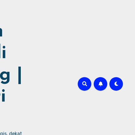
h
i
g |
i
gis, dekat