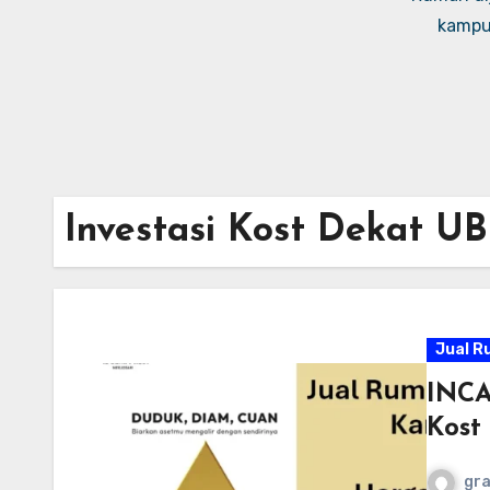
kampus
Investasi Kost Dekat UB
Jual R
INCA
Kost
gr