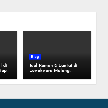
Blog
l di
Jual Rumah 2 Lantai di
iap
Lowokwaru Malang,
Desain Modern Harga
ung
Mulai 800 Jutaan