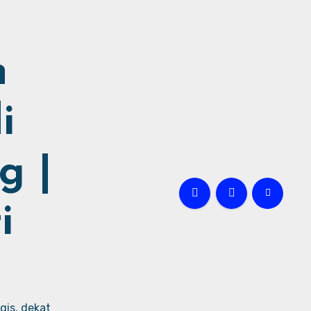
h
i
g |
i
gis, dekat