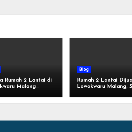
Blog
a Rumah 2 Lantai di
Rumah 2 Lantai Dijua
kwaru Malang
Lowokwaru Malang, S
ru, Mulai 800 Jutaan
Huni dengan Fasilitas
n 2026
Premium | Graha Ag
by Tomoland