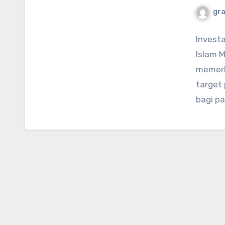
gr
Investa
Islam M
memerlu
target
bagi pa