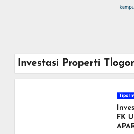
kampus
Investasi Properti Tlog
Tips I
Inve
FK U
APA