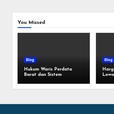
You Missed
Blog
Blog
Hukum Waris Perdata
Harg
Barat dan Sistem
Lowo
Pembagian Golongan Ahli
Terba
Waris
Tahu