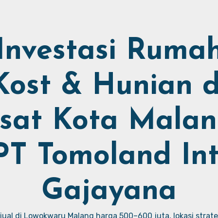
Investasi Ruma
Kost & Hunian d
sat Kota Malan
PT Tomoland Int
Gajayana
ual di Lowokwaru Malang harga 500–600 juta, lokasi strate