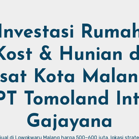
Investasi Ruma
Kost & Hunian d
sat Kota Malan
PT Tomoland Int
Gajayana
ual di Lowokwaru Malang harga 500–600 juta, lokasi strate