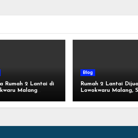
Blog
a Rumah 2 Lantai di
Rumah 2 Lantai Dijua
kwaru Malang
Lowokwaru Malang, S
ru, Mulai 800 Jutaan
Huni dengan Fasilitas
n 2026
Premium | Graha Ag
by Tomoland