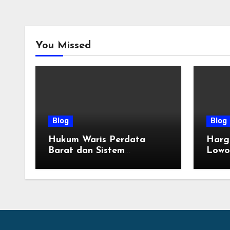
You Missed
Blog
Blog
Hukum Waris Perdata
Harg
Barat dan Sistem
Lowo
Pembagian Golongan Ahli
Terba
Waris
Tahu