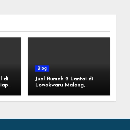
Blog
l di
Jual Rumah 2 Lantai di
iap
Lowokwaru Malang,
Desain Modern Harga
ung
Mulai 800 Jutaan