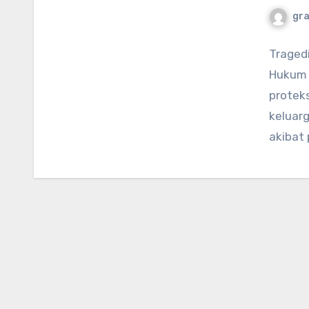
gr
Tragedi
Hukum 
protek
keluarg
akibat