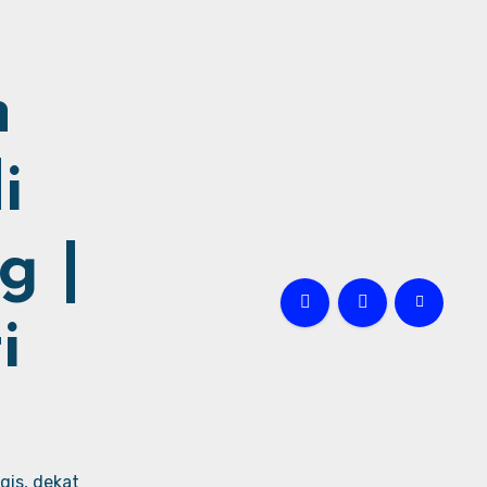
h
i
g |
i
gis, dekat