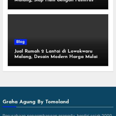
Malang, Siap Huni dengan Fasilitas
Premium | Graha Agung by Tomoland
Blog
Jual Rumah 2 Lantai di Lowokwaru
Malang, Desain Modern Harga Mulai
800 Jutaan
Graha Agung By Tomoland
Perusahaan pengembangan property, berdiri sejak 2009