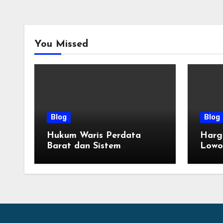
You Missed
Blog
Blog
Hukum Waris Perdata
Harg
Barat dan Sistem
Lowo
Pembagian Golongan Ahli
Terba
Waris
Tahu