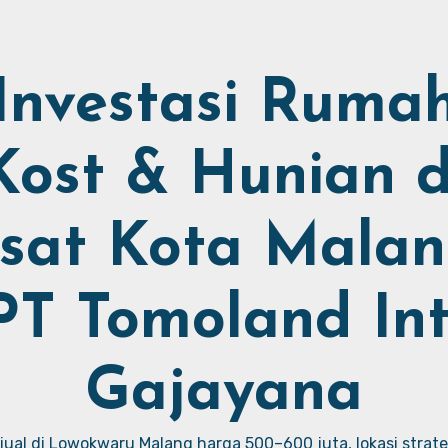
Investasi Ruma
Kost & Hunian d
sat Kota Malan
PT Tomoland Int
Gajayana
ual di Lowokwaru Malang harga 500–600 juta, lokasi strate