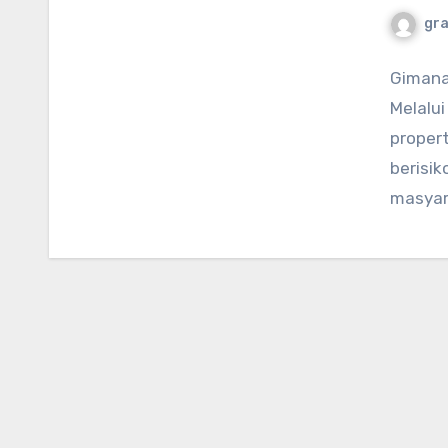
gr
Gimana
Melalui
proper
berisik
masyar