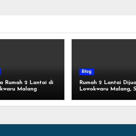
Blog
a Rumah 2 Lantai di
Rumah 2 Lantai Dijua
kwaru Malang
Lowokwaru Malang, S
ru, Mulai 800 Jutaan
Huni dengan Fasilitas
n 2026
Premium | Graha Ag
by Tomoland