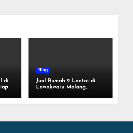
Blog
l di
Jual Rumah 2 Lantai di
iap
Lowokwaru Malang,
Desain Modern Harga
ung
Mulai 800 Jutaan