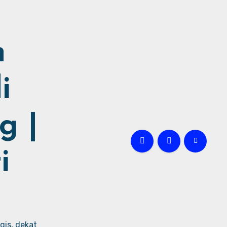
h
i
g |
i
gis, dekat