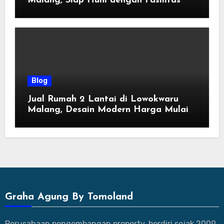
Malang, Siap Huni dengan Fasilitas
Premium | Graha Agung by Tomoland
Blog
Jual Rumah 2 Lantai di Lowokwaru
Malang, Desain Modern Harga Mulai
800 Jutaan
Graha Agung By Tomoland
Perusahaan pengembangan property, berdiri sejak 2009