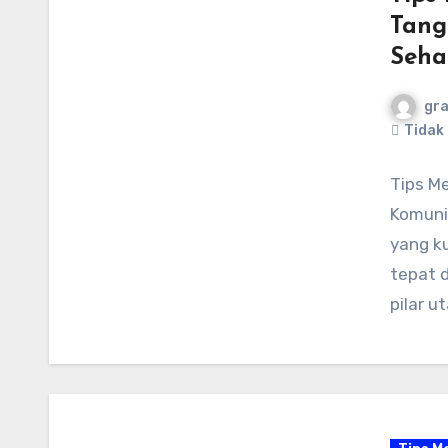
Tang
Seha
gr
Tidak
Tips M
Komuni
yang k
tepat 
pilar 