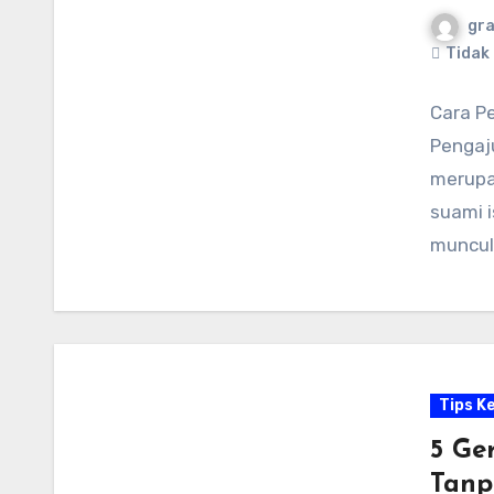
gr
Tidak
Cara P
Pengaj
merupa
suami i
muncul
Tips K
5 Ge
Tanp