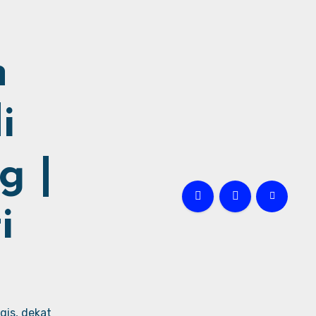
h
i
g |
i
gis, dekat