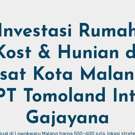
Investasi Ruma
Kost & Hunian d
sat Kota Malan
PT Tomoland Int
Gajayana
ual di Lowokwaru Malang harga 500–600 juta, lokasi strate