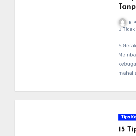
Tanp
gr
Tidak
5 Gera
Membak
kebugar
mahal 
Tips K
15 T