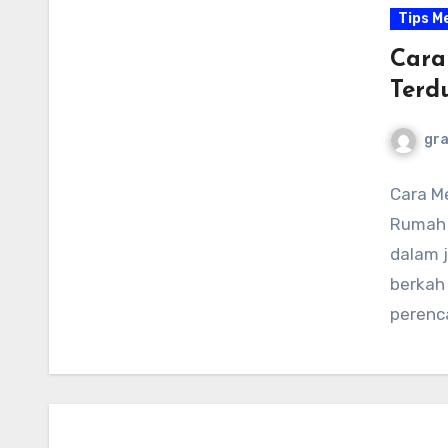
Tips M
Cara
Terd
gr
Cara M
Rumah 
dalam j
berkah
perenc