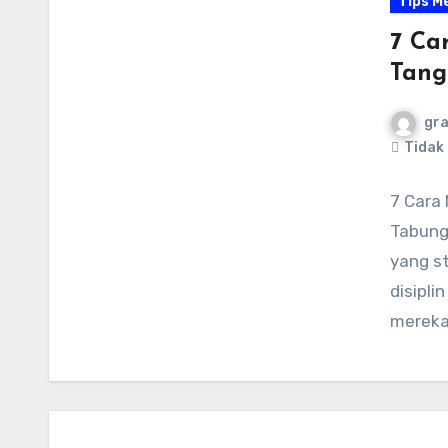
Tips M
7 Ca
Tang
gr
Tidak
7 Cara
Tabung
yang s
disipli
mereka