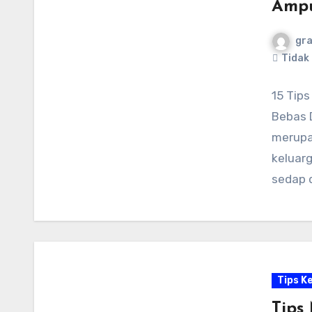
Ampu
gr
Tidak
15 Tip
Bebas 
merupa
keluar
sedap 
Tips K
Tips