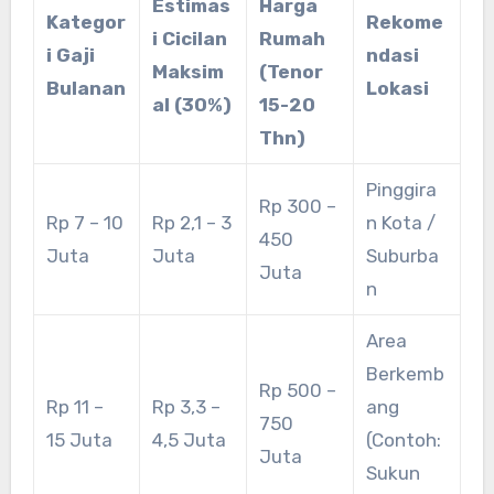
Estimas
Harga
Kategor
Rekome
i Cicilan
Rumah
i Gaji
ndasi
Maksim
(Tenor
Bulanan
Lokasi
al (30%)
15-20
Thn)
Pinggira
Rp 300 –
Rp 7 – 10
Rp 2,1 – 3
n Kota /
450
Juta
Juta
Suburba
Juta
n
Area
Berkemb
Rp 500 –
Rp 11 –
Rp 3,3 –
ang
750
15 Juta
4,5 Juta
(Contoh:
Juta
Sukun