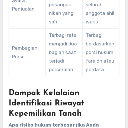
Syarat
pasangan
seluruh
Penjualan
nikah yang
anggota ahli
sah
waris
Terbagi rata
Terbagi
menjadi dua
berdasarkan
Pembagian
bagian saat
porsi hukum
Porsi
terjadi
faraidh atau
perceraian
perdata
Dampak Kelalaian
Identifikasi Riwayat
Kepemilikan Tanah
Apa risiko hukum terbesar jika Anda