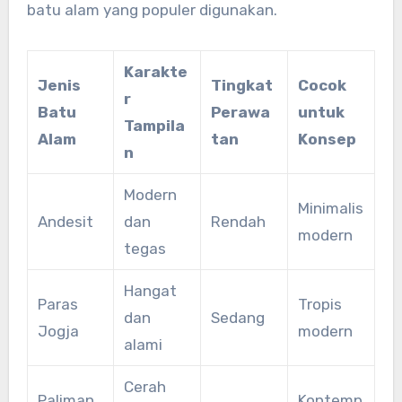
batu alam yang populer digunakan.
Karakte
Jenis
Tingkat
Cocok
r
Batu
Perawa
untuk
Tampila
Alam
tan
Konsep
n
Modern
Minimalis
Andesit
dan
Rendah
modern
tegas
Hangat
Paras
Tropis
dan
Sedang
Jogja
modern
alami
Cerah
Paliman
Kontemp