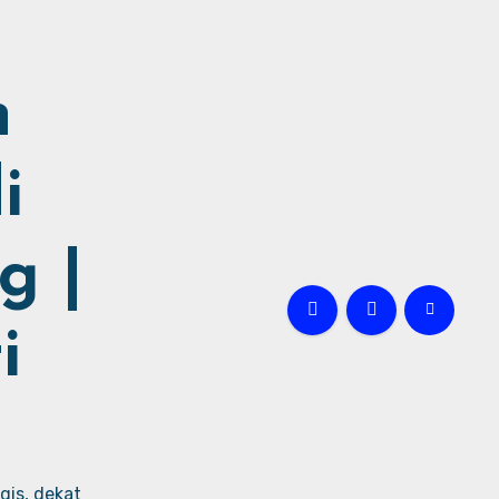
h
i
g |
i
gis, dekat