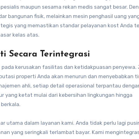
spesialis maupun sesama rekan medis sangat besar. De
ar bangunan fisik, melainkan mesin penghasil uang yan
rategis yang memastikan standar pelayanan kost Anda t
asar kelas atas.
i Secara Terintegrasi
 pada kerusakan fasilitas dan ketidakpuasan penyewa. 
reputasi properti Anda akan menurun dan menyebabkan t
najemen ahli, setiap detail operasional terpantau denga
r yang ketat mulai dari kebersihan lingkungan hingga
berkala.
ar utama dalam layanan kami. Anda tidak perlu lagi pusi
amanan yang seringkali terlambat bayar. Kami mengintegra