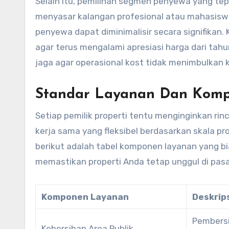
Selain itu, pemilihan segmen penyewa yang t
menyasar kalangan profesional atau mahasiswa k
penyewa dapat diminimalisir secara signifikan. 
agar terus mengalami apresiasi harga dari tah
jaga agar operasional kost tidak menimbulkan ko
Standar Layanan Dan Komp
Setiap pemilik properti tentu menginginkan ri
kerja sama yang fleksibel berdasarkan skala pro
berikut adalah tabel komponen layanan yang b
memastikan properti Anda tetap unggul di pasa
Komponen Layanan
Deskrip
Pembersih
Kebersihan Area Publik