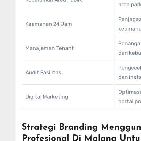
area par
Penjagaa
Keamanan 24 Jam
keamana
Penangan
Manajemen Tenant
dan keb
Pengecek
Audit Fasilitas
dan instal
Optimasi 
Digital Marketing
portal pr
Strategi Branding Menggu
Profesional Di Malang Untu