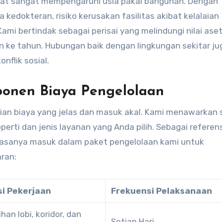
epat sangat mempengaruhi usia pakai bangunan. Dengan
edokteran, risiko kerusakan fasilitas akibat kelalaian
Kami bertindak sebagai perisai yang melindungi nilai ase
un ke tahun. Hubungan baik dengan lingkungan sekitar ju
nflik sosial.
onen Biaya Pengelolaan
ncian biaya yang jelas dan masuk akal. Kami menawarkan
perti dan jenis layanan yang Anda pilih. Sebagai referens
iasanya masuk dalam paket pengelolaan kami untuk
ran:
si Pekerjaan
Frekuensi Pelaksanaan
an lobi, koridor, dan
Setiap Hari