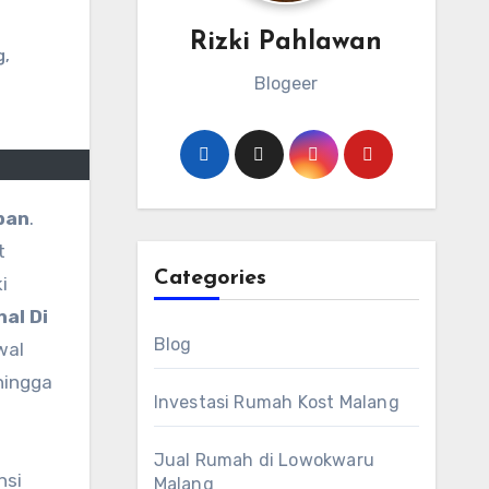
Rizki Pahlawan
g
,
Blogeer
ban
.
t
Categories
i
al Di
Blog
wal
hingga
Investasi Rumah Kost Malang
Jual Rumah di Lowokwaru
nsi
Malang