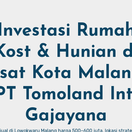
Investasi Ruma
Kost & Hunian d
sat Kota Malan
PT Tomoland Int
Gajayana
ual di Lowokwaru Malang harga 500–600 juta, lokasi strate