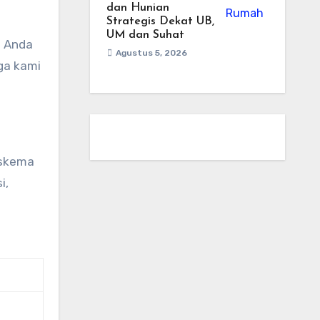
dan Hunian
Strategis Dekat UB,
UM dan Suhat
t Anda
Agustus 5, 2026
ga kami
 skema
i,