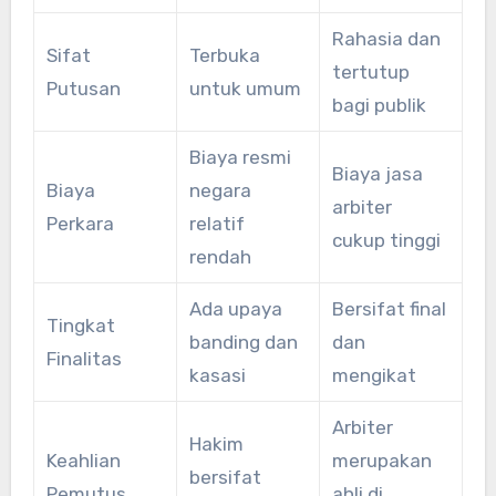
Rahasia dan
Sifat
Terbuka
tertutup
Putusan
untuk umum
bagi publik
Biaya resmi
Biaya jasa
Biaya
negara
arbiter
Perkara
relatif
cukup tinggi
rendah
Ada upaya
Bersifat final
Tingkat
banding dan
dan
Finalitas
kasasi
mengikat
Arbiter
Hakim
Keahlian
merupakan
bersifat
Pemutus
ahli di