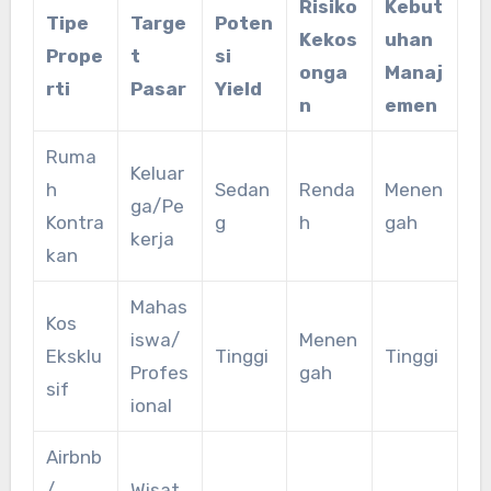
Risiko
Kebut
Tipe
Targe
Poten
Kekos
uhan
Prope
t
si
onga
Manaj
rti
Pasar
Yield
n
emen
Ruma
Keluar
h
Sedan
Renda
Menen
ga/Pe
Kontra
g
h
gah
kerja
kan
Mahas
Kos
iswa/
Menen
Eksklu
Tinggi
Tinggi
Profes
gah
sif
ional
Airbnb
/
Wisat