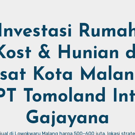
Investasi Ruma
Kost & Hunian d
sat Kota Malan
PT Tomoland Int
Gajayana
ual di Lowokwaru Malang harga 500–600 juta, lokasi strate