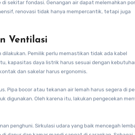
e di sekitar fondasi. Genangan air dapat melemahkan po
nsif, renovasi tidak hanya mempercantik, tetapi juga
an Ventilasi
n dilakukan. Pemilik perlu memastikan tidak ada kabel
tu, kapasitas daya listrik harus sesuai dengan kebutuha
ontak dan sakelar harus ergonomis.
s. Pipa bocor atau tekanan air lemah harus segera di per
n untuk digunakan. Oleh karena itu, lakukan pengecekan me
nan penghuni. Sirkulasi udara yang baik mencegah lemb
 di dapur dan kamar mandi sangat di sarankan. Sebagai