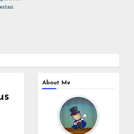
stasi.
About Me
us