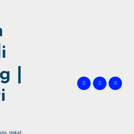
h
i
g |
i
gis, dekat