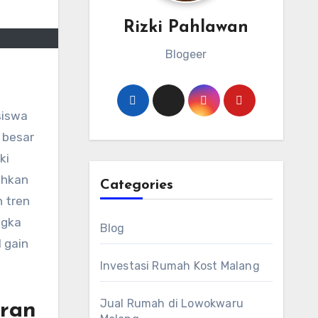
Rizki Pahlawan
Blogeer
siswa
 besar
ki
ahkan
Categories
n tren
ngka
Blog
 gain
Investasi Rumah Kost Malang
Jual Rumah di Lowokwaru
ran