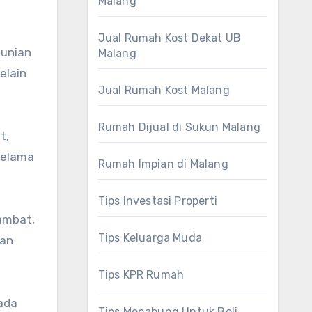
Malang
Jual Rumah Kost Dekat UB
hunian
Malang
elain
Jual Rumah Kost Malang
Rumah Dijual di Sukun Malang
t,
selama
Rumah Impian di Malang
Tips Investasi Properti
lambat,
Tips Keluarga Muda
kan
Tips KPR Rumah
ada
Tips Menabung Untuk Beli