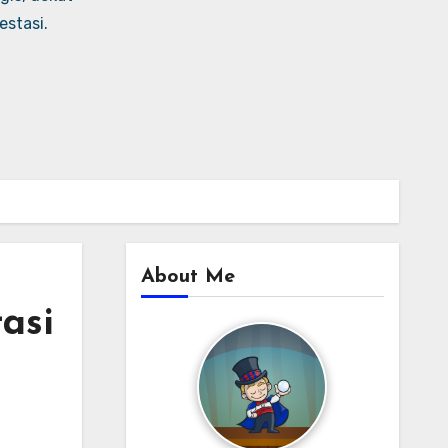
stasi.
About Me
asi