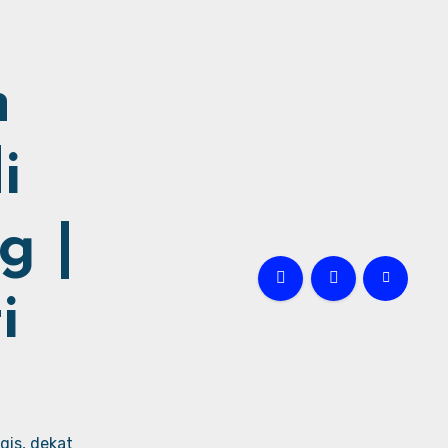
h
i
g |
i
gis, dekat