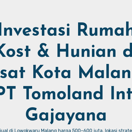
Investasi Ruma
Kost & Hunian d
sat Kota Malan
PT Tomoland Int
Gajayana
ual di Lowokwaru Malang harga 500–600 juta, lokasi strate