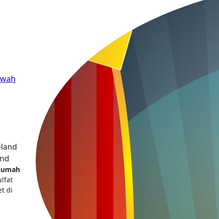
ewah
and
Rumah
lfat
t di