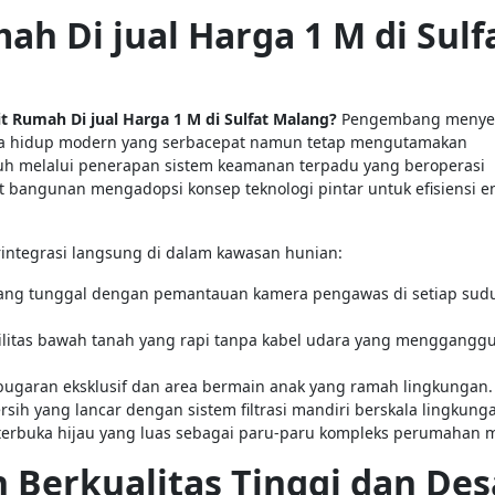
ah Di jual Harga 1 M di Sulf
nit Rumah Di jual Harga 1 M di Sulfat Malang?
Pengembang menye
ya hidup modern yang serbacepat namun tetap mengutamakan
h melalui penerapan sistem keamanan terpadu yang beroperasi
t bangunan mengadopsi konsep teknologi pintar untuk efisiensi e
erintegrasi langsung di dalam kawasan hunian:
erbang tunggal dengan pemantauan kamera pengawas di setiap sud
utilitas bawah tanah yang rapi tanpa kabel udara yang menggangg
 kebugaran eksklusif dan area bermain anak yang ramah lingkungan.
ersih yang lancar dengan sistem filtrasi mandiri berskala lingkung
terbuka hijau yang luas sebagai paru-paru kompleks perumahan 
 Berkualitas Tinggi dan Des