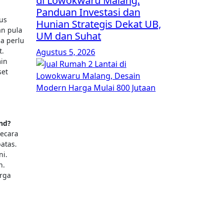
di Lowokwaru Malang:
Panduan Investasi dan
us
Hunian Strategis Dekat UB,
an pula
UM dan Suhat
a perlu
t.
Agustus 5, 2026
in
set
nd?
secara
atas.
ni.
n.
rga