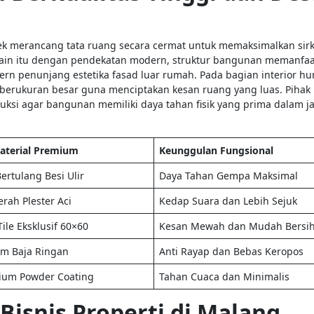
ek merancang tata ruang secara cermat untuk memaksimalkan sirk
lain itu dengan pendekatan modern, struktur bangunan memanfa
rn penunjang estetika fasad luar rumah. Pada bagian interior hu
e berukuran besar guna menciptakan kesan ruang yang luas. Pihak
i agar bangunan memiliki daya tahan fisik yang prima dalam j
Material Premium
Keunggulan Fungsional
ertulang Besi Ulir
Daya Tahan Gempa Maksimal
rah Plester Aci
Kedap Suara dan Lebih Sejuk
Tile Eksklusif 60×60
Kesan Mewah dan Mudah Bersi
um Baja Ringan
Anti Rayap dan Bebas Keropos
ium Powder Coating
Tahan Cuaca dan Minimalis
isnis Properti di Malang