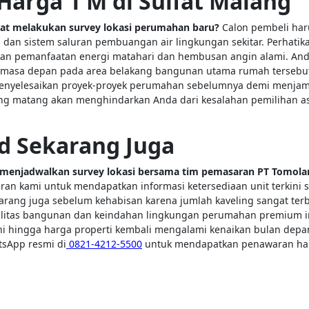
Harga 1 M di Sulfat Malang
saat melakukan survey lokasi perumahan baru?
Calon pembeli har
 dan sistem saluran pembuangan air lingkungan sekitar. Perhatik
an pemanfaatan energi matahari dan hembusan angin alami. And
masa depan pada area belakang bangunan utama rumah tersebu
menyelesaikan proyek-proyek perumahan sebelumnya demi menjam
g matang akan menghindarkan Anda dari kesalahan pemilihan a
d Sekarang Juga
 menjadwalkan survey lokasi bersama tim pemasaran PT Tomola
n kami untuk mendapatkan informasi ketersediaan unit terkini 
arang juga sebelum kehabisan karena jumlah kaveling sangat terb
alitas bangunan dan keindahan lingkungan perumahan premium i
ni hingga harga properti kembali mengalami kenaikan bulan depa
sApp resmi di
0821-4212-5500
untuk mendapatkan penawaran ha