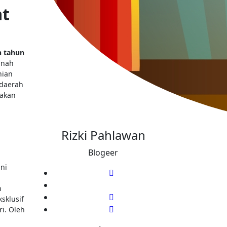
at
n tahun
anah
nian
 daerah
 akan
Rizki Pahlawan
Blogeer
ni
n
sklusif
ri. Oleh