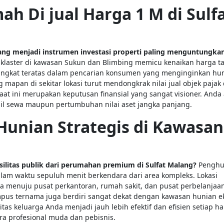
ah Di jual Harga 1 M di Sulf
ang menjadi instrumen investasi properti paling menguntungka
klaster di kawasan Sukun dan Blimbing memicu kenaikan harga t
ringkat teratas dalam pencarian konsumen yang menginginkan hu
g mapan di sekitar lokasi turut mendongkrak nilai jual objek pajak
aat ini merupakan keputusan finansial yang sangat visioner. Anda
il sewa maupun pertumbuhan nilai aset jangka panjang.
Hunian Strategis di Kawasan
silitas publik dari perumahan premium di Sulfat Malang?
Penghu
am waktu sepuluh menit berkendara dari area kompleks. Lokasi
a menuju pusat perkantoran, rumah sakit, dan pusat perbelanjaa
pus ternama juga berdiri sangat dekat dengan kawasan hunian ek
as keluarga Anda menjadi jauh lebih efektif dan efisien setiap ha
ara profesional muda dan pebisnis.