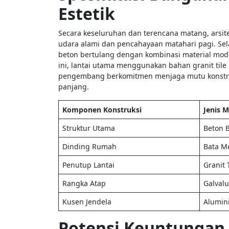
Estetik
Secara keseluruhan dan terencana matang, arsit
udara alami dan pencahayaan matahari pagi. Se
beton bertulang dengan kombinasi material mode
ini, lantai utama menggunakan bahan granit til
pengembang berkomitmen menjaga mutu konstruks
panjang.
Komponen Konstruksi
Jenis 
Struktur Utama
Beton B
Dinding Rumah
Bata Me
Penutup Lantai
Granit 
Rangka Atap
Galval
Kusen Jendela
Alumin
Potensi Keuntungan B