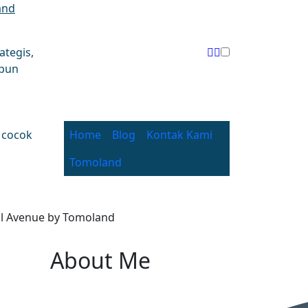
and
ategis,
upun
 cocok
Home
Blog
Kontak Kami
Tomoland
yal Avenue by Tomoland
About Me