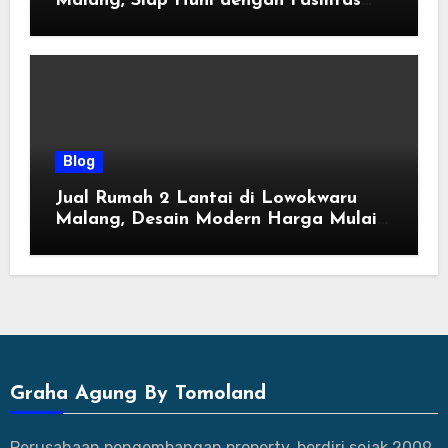
Malang, Siap Huni dengan Fasilitas
Premium | Graha Agung by Tomoland
Blog
Jual Rumah 2 Lantai di Lowokwaru
Malang, Desain Modern Harga Mulai
800 Jutaan
Graha Agung By Tomoland
Perusahaan pengembangan property, berdiri sejak 2009