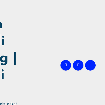
h
i
g |
i
gis, dekat