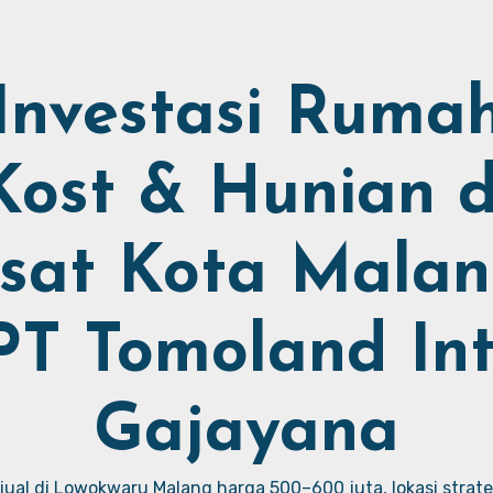
Investasi Ruma
Kost & Hunian d
sat Kota Malan
PT Tomoland Int
Gajayana
ual di Lowokwaru Malang harga 500–600 juta, lokasi strate