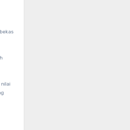
 bekas
sh
nilai
ng