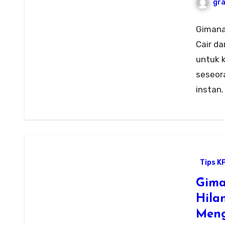
gr
Gimana
Cair d
untuk 
seseor
instan.
Tips K
Gima
Hila
Meng