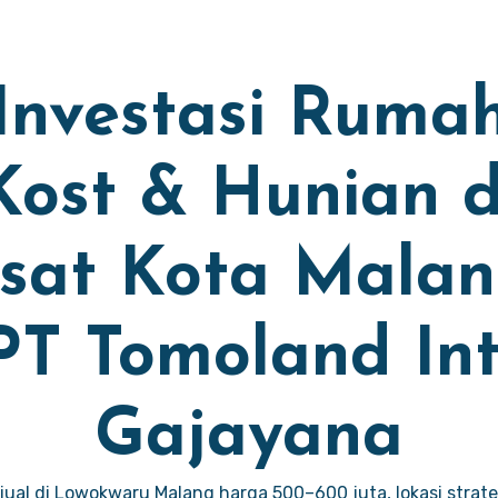
Investasi Ruma
Kost & Hunian d
sat Kota Malan
PT Tomoland Int
Gajayana
ual di Lowokwaru Malang harga 500–600 juta, lokasi strate