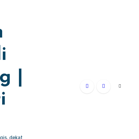
h
i
g |
i
gis, dekat