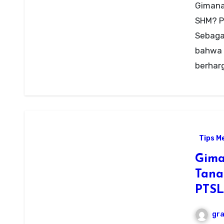
Gimana
SHM? Pr
Sebaga
bahwa 
berhar
Tips M
Gima
Tana
PTSL
gr