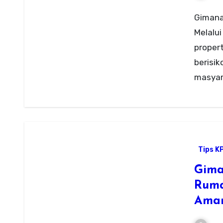
Gimana
Melalui
proper
berisik
masyar
Tips K
Gima
Ruma
Aman