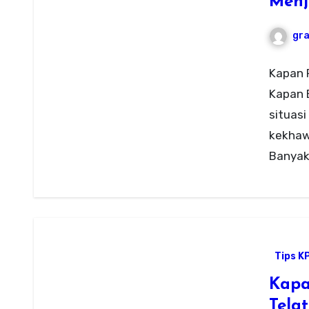
Menj
gr
Kapan 
Kapan 
situasi
kekhawa
Banyak
Tips K
Kapa
Tela