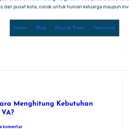
 dan pusat kota, cocok untuk hunian keluarga maupun inve
Home
Blog
Kontak Kami
Tomoland
Cara Menghitung Kebutuhan
0 VA?
da komentar