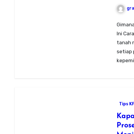
gr
Gimana 
Ini Car
tanah 
setiap 
kepemi
Tips K
Kapa
Pros