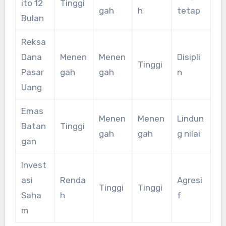
ito 12
Tinggi
gah
h
tetap
Bulan
Reksa
Dana
Menen
Menen
Disipli
Tinggi
Pasar
gah
gah
n
Uang
Emas
Menen
Menen
Lindun
Batan
Tinggi
gah
gah
g nilai
gan
Invest
asi
Renda
Agresi
Tinggi
Tinggi
Saha
h
f
m