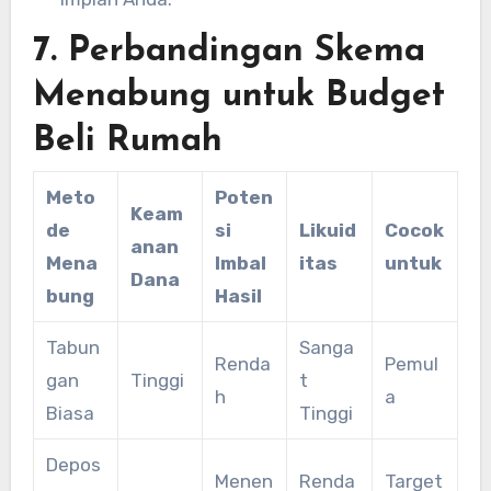
7. Perbandingan Skema
Menabung untuk Budget
Beli Rumah
Meto
Poten
Keam
de
si
Likuid
Cocok
anan
Mena
Imbal
itas
untuk
Dana
bung
Hasil
Tabun
Sanga
Renda
Pemul
gan
Tinggi
t
h
a
Biasa
Tinggi
Depos
Menen
Renda
Target