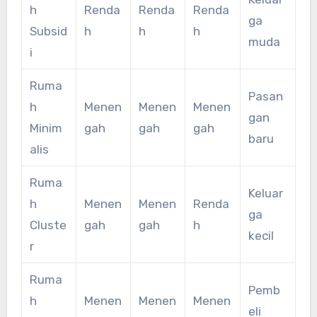
h
Renda
Renda
Renda
ga
Subsid
h
h
h
muda
i
Ruma
Pasan
h
Menen
Menen
Menen
gan
Minim
gah
gah
gah
baru
alis
Ruma
Keluar
h
Menen
Menen
Renda
ga
Cluste
gah
gah
h
kecil
r
Ruma
Pemb
h
Menen
Menen
Menen
eli