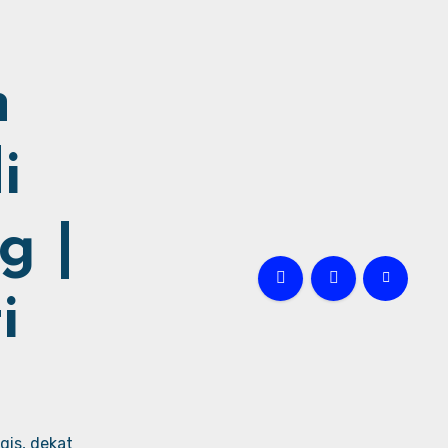
h
i
g |
i
gis, dekat