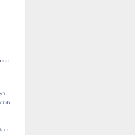
aman.
nya
lebih
kan.