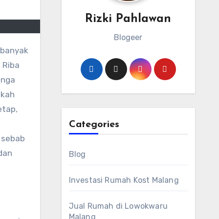
Rizki Pahlawan
Blogeer
 Riba
unga
gkah
etap,
Categories
 sebab
dan
Blog
Investasi Rumah Kost Malang
Jual Rumah di Lowokwaru
Malang