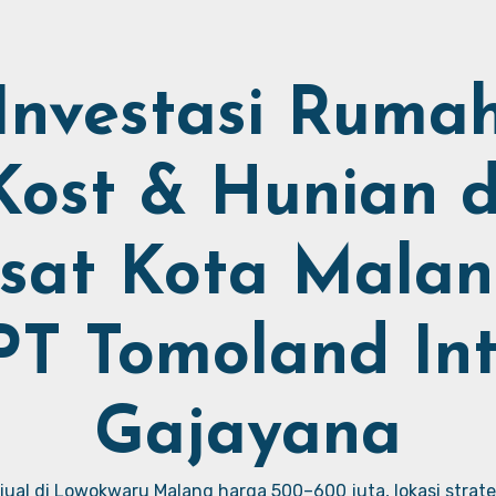
Investasi Ruma
Kost & Hunian d
sat Kota Malan
PT Tomoland Int
Gajayana
ual di Lowokwaru Malang harga 500–600 juta, lokasi strate