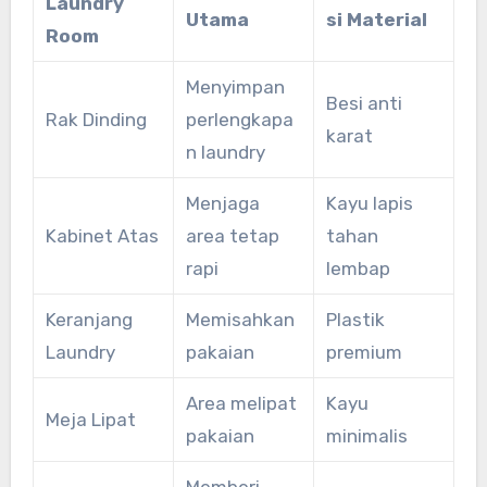
Laundry
Utama
si Material
Room
Menyimpan
Besi anti
Rak Dinding
perlengkapa
karat
n laundry
Menjaga
Kayu lapis
Kabinet Atas
area tetap
tahan
rapi
lembap
Keranjang
Memisahkan
Plastik
Laundry
pakaian
premium
Area melipat
Kayu
Meja Lipat
pakaian
minimalis