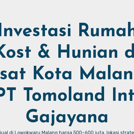
Investasi Ruma
Kost & Hunian d
sat Kota Malan
PT Tomoland Int
Gajayana
ual di Lowokwaru Malang harga 500–600 juta, lokasi strate