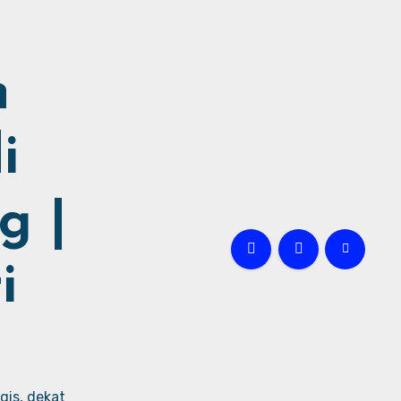
h
i
g |
i
gis, dekat