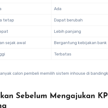
a
Ada
 tetap
Dapat berubah
cepat
Lebih panjang
an sejak awal
Bergantung kebijakan bank
ggi
Terbatas
nyak calon pembeli memilih sistem inhouse di banding
tikan Sebelum Mengajukan K
ng