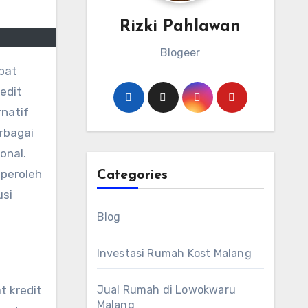
Rizki Pahlawan
Blogeer
edit
rnatif
rbagai
onal.
peroleh
Categories
usi
Blog
Investasi Rumah Kost Malang
 kredit
Jual Rumah di Lowokwaru
Malang