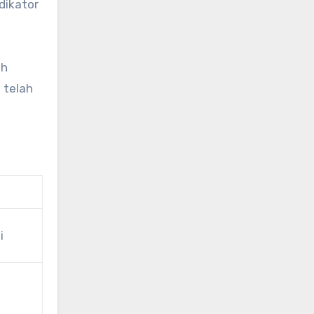
dikator
ah
 telah
i