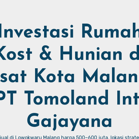
Investasi Ruma
Kost & Hunian d
sat Kota Malan
PT Tomoland Int
Gajayana
ual di Lowokwaru Malang harga 500–600 juta, lokasi strate