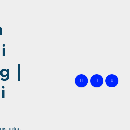
h
i
g |
i
gis, dekat