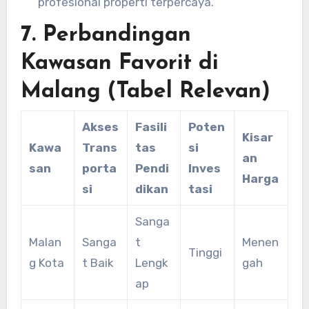
profesional properti terpercaya.
7. Perbandingan
Kawasan Favorit di
Malang (Tabel Relevan)
Akses
Fasili
Poten
Kisar
Kawa
Trans
tas
si
an
san
porta
Pendi
Inves
Harga
si
dikan
tasi
Sanga
Malan
Sanga
t
Menen
Tinggi
g Kota
t Baik
Lengk
gah
ap