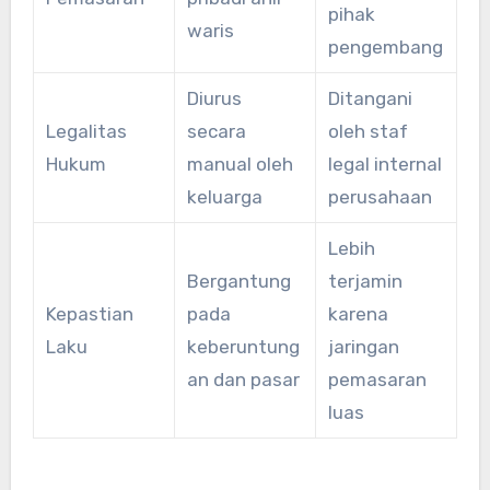
pihak
waris
pengembang
Diurus
Ditangani
Legalitas
secara
oleh staf
Hukum
manual oleh
legal internal
keluarga
perusahaan
Lebih
Bergantung
terjamin
Kepastian
pada
karena
Laku
keberuntung
jaringan
an dan pasar
pemasaran
luas