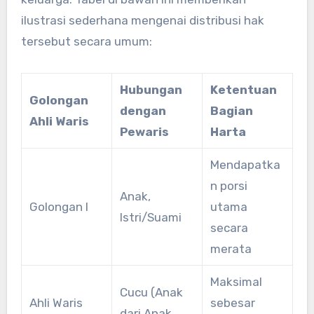
ilustrasi sederhana mengenai distribusi hak
tersebut secara umum:
Hubungan
Ketentuan
Golongan
dengan
Bagian
Ahli Waris
Pewaris
Harta
Mendapatka
n porsi
Anak,
Golongan I
utama
Istri/Suami
secara
merata
Maksimal
Cucu (Anak
Ahli Waris
sebesar
dari Anak